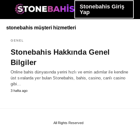
Stonebahis Giriş
Yap
stonebahis müşteri hizmetleri
GENEL
Stonebahis Hakkında Genel
Bilgiler
Online bahis dünyasında yerini hızlı ve emin adımlar ile kendine
üst sıralarda yer bulan Stonebahis, bahis, casino, canlı casino
gibi…
3 hafta ago
All Rights Reserved